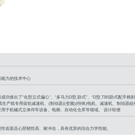
新能力的技术中心
推出了“化型立式偏心”、“多马力D型,卧式”、“D型,TBS卧式配手柄刹
或生产线专用齿轮减速机、(制动器)(变频)(特殊)电机、减速机、制动器組
用于机械式立体停车设备、电梯、自动化仓库等领域。 设计轻便
磨性齿面且心部韧性高、耐冲击，具有优异的综合力学性能。