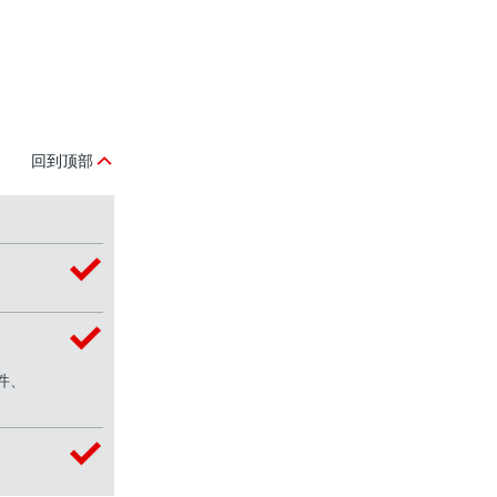
回到顶部
件、