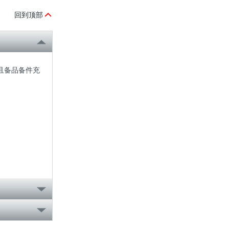
回到顶部
且备品备件充