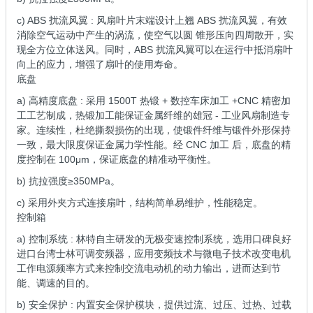
c) ABS 扰流风翼 : 风扇叶片末端设计上翘 ABS 扰流风翼，有效
消除空气运动中产生的涡流，使空气以圆 锥形压向四周散开，实
现全方位立体送风。同时，ABS 扰流风翼可以在运行中抵消扇叶
向上的应力，增强了扇叶的使用寿命。
底盘
a) 高精度底盘 : 采用 1500T 热锻 + 数控车床加工 +CNC 精密加
工工艺制成，热锻加工能保证金属纤维的雄冠 - 工业风扇制造专
家。连续性，杜绝撕裂损伤的出现，使锻件纤维与锻件外形保持
一致，最大限度保证金属力学性能。经 CNC 加工 后，底盘的精
度控制在 100μm，保证底盘的精准动平衡性。
b) 抗拉强度≥350MPa。
c) 采用外夹方式连接扇叶，结构简单易维护，性能稳定。
控制箱
a) 控制系统 : 林特自主研发的无极变速控制系统，选用口碑良好
进口台湾士林可调变频器，应用变频技术与微电子技术改变电机
工作电源频率方式来控制交流电动机的动力输出，进而达到节
能、调速的目的。
b) 安全保护 : 内置安全保护模块，提供过流、过压、过热、过载