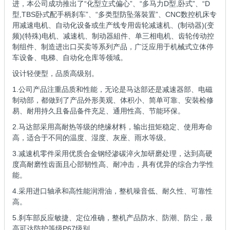
进，本公司成功推出了“化型立式偏心”、“多马力D型,卧式”、“D
型,TBS卧式配手柄刹车”、“多类型防坠落裝置”、CNC数控机床专
用减速电机、自动化设备或生产线专用齿轮减速机、(制动器)(变
频)(特殊)电机、减速机、制动器組件、单三相电机、齿轮传动控
制组件、制造进出口买卖等系列产品，广泛应用于机械式立体停
车设备、电梯、自动化仓库等领域。
设计轻便型，品质高级别。
1.公司产品注重品质和性能，无论是马达部还是减速器部、电磁
制动部，都做到了产品外形美观、体积小、简单可靠、安裝检修
易、耐用持久且备品备件充足、通用性高、节能环保。
2.马达部采用高耐热等级的绝缘材料，输出扭矩稳定、使用寿命
高，适合于不同的温度、湿度、灰座、雨水等级。
3.减速机零件采用优质合金钢经渗碳淬火加研磨处理，达到高硬
度高耐磨性齿面且心部韧性高、耐冲击，具有优异的综合力学性
能。
4.采用进口轴承和高性能润滑油，整机噪音低、耐久性、可靠性
高。
5.刹车部反应敏捷、定位准确，整机产品防水、防潮、防尘，最
高可达防护等级P67级别。